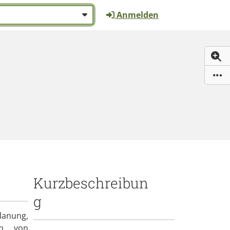
Anmelden
(
W
Kurzbeschreibun
g
lanung,
on von