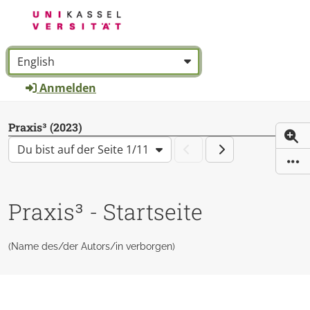
Zum Hauptinhalt zurückspringen
Sprache:
*
Anmelden
Praxis³ (2023)
(
Du bist auf der Seite 1/11
W
Diese Seit
Praxis³ - Startseite
(Name des/der Autors/in verborgen)